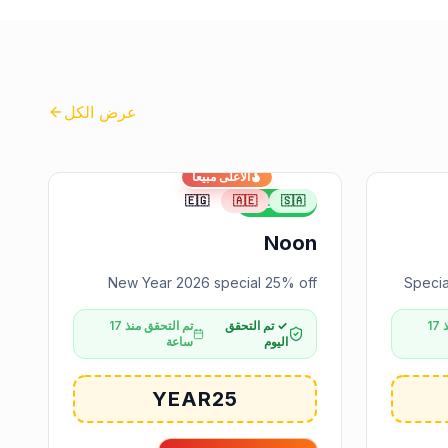
عرض الكل
الأعلى مبيعاً
🇪🇬
🇦🇪
🇸🇦
25%
خصم
Noon
New Year 2026 special 25% off
Specia
تم التحقق منذ 17
✓ تم التحقق
تم التحقق منذ 17
اليوم
ساعة
YEAR25