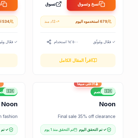
نسخ وتسوق
تسوق
ن
679
استخدموه اليوم
12
د
منذ
534
ا
✓ فعّال ومُوثّق
٦٤٬٥٠٠
استخدام
✓ فعّال ومُو
اقرأ المقال الكامل
الأعلى مبيعاً
🇸🇦
🇸🇦
35%
خصم
15%
خص
Noon
Noon
n fashion
Final sale 35% off clearance
✓ تم التحقق اليوم
تم التحقق منذ 1 يوم
✓ تم ا