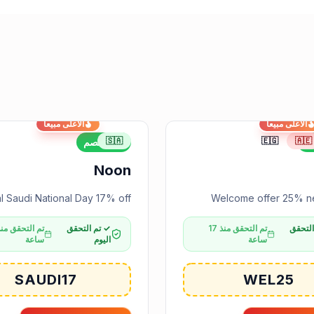
الأعلى مبيعاً
الأعلى مبيعاً
🇸🇦
🇪🇬
🇦🇪
م
17%
خصم
Noon
l Saudi National Day 17% off
Welcome offer 25% n
التحقق
تم التحقق منذ 17
✓ تم التحقق
ساعة
اليوم
ساعة
SAUDI17
WEL25