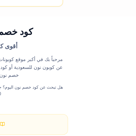
كود خصم نون أغسطس
أقوى كوبونات
عن كوبون نون للسعودية أو كود
خصم نون RAMY25 الآن واحصل على خصم فوري 25% على جميع مشترياتك 
70%. كود خصم ن