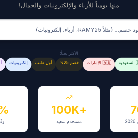
منها يومياً للأزياء والإلكترونيات والجمال!
ابحث عن
الأكثر بحثاً:
اء
إلكترونيات
أول طلب
خصم 25%
🇦🇪 الإمارات
🇸
0%
+100K
حتى
مستخدم سعيد
ك