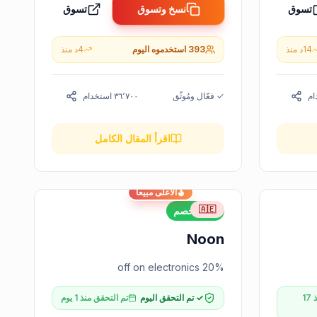
تسوق
نسخ وتسوق
تسوق
14
د
منذ
393
استخدموه اليوم
4
د
منذ
ام
✓ فعّال ومُوثّق
٣٦٬٧٠٠
استخدام
اقرأ المقال الكامل
الأعلى مبيعاً
🇦🇪
20%
خصم
Noon
20% off on electronics
تم التحقق منذ 17
✓ تم التحقق اليوم
تم التحقق منذ 1 يوم