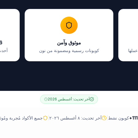
موثوق وآمن
6
عملها
كوبونات رسمية ومضمونة من نون
أحدث
آخر تحديث:
أغسطس 2026
111
+
كوبون نشط
|
آخر تحديث: ٨ أغسطس ٢٠٢٦
|
جميع الأكواد مُجربة ومُوث