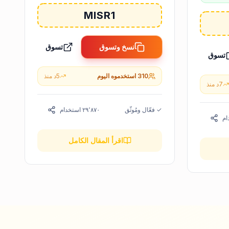
MISR1
نسخ وتسوق
تسوق
تسوق
310
استخدموه اليوم
5
د
منذ
7
د
منذ
✓ فعّال ومُوثّق
٢٩٬٨٧٠
استخدام
ام
اقرأ المقال الكامل