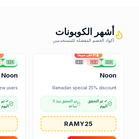
أشهر الكوبونات
أكواد الخصم المفضلة للمستخدمين
الأعلى مبيعاً
🇸🇦
🇪🇬
🇦🇪
🇸🇦
25%
خصم
25%
خص
Noon
Noon
ew users
Ramadan special 25% discount
✓ تم التحقق
تم التحقق منذ 5
✓ تم 
اليوم
ساعة
اليوم
RAMY25