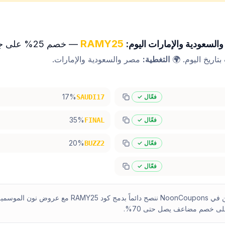
RAMY25
لسعودية والإمارات اليوم:
— خصم 25% على جميع المنتجات.
تاريخ اليوم.
🌍
التغطية:
مصر والسعودية والإمارات
.
17%
فعّال ✓
SAUDI17
35%
فعّال ✓
FINAL
20%
فعّال ✓
BUZZ2
فعّال ✓
نحن في NoonCoupons ننصح دائماً بدمج كود MY25
ى خصم مضاعف يصل حتى 70%.