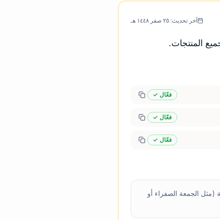
آخر تحديث:
٢٥ صفر ١٤٤٨ هـ
فعّال ✓
فعّال ✓
فعّال ✓
RA مع عروض نون الموسمية (مثل الجمعة الصفراء أو