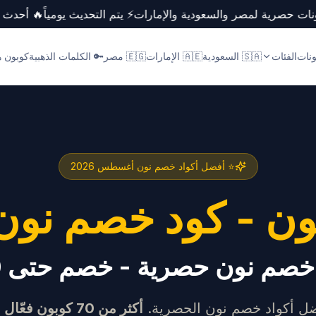
وبونات حصرية لمصر والسعودية والإمارات
⚡ يتم التحديث يومياً
🔥 أحدث
ونات
الفئات
🇸🇦 السعودية
🇦🇪 الإمارات
🇪🇬 مصر
🔑 الكلمات الذهبية
كوبون ها
⭐ أفضل أكواد خصم نون
أغسطس 2026
ن - كود خصم نون 026
 خصم نون حصرية - خصم حتى 70%
ل أكواد خصم نون الحصرية.
أكثر من 70 كوبون فعّال
ي