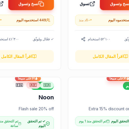
سخ وتسوق
تسوق
نسخ وتسوق
ستخدموه اليوم
6
د
منذ
449
استخدموه اليوم
ثّق
٥٢٬١٠٠
استخدام
✓ فعّال ومُوثّق
٤١٬٣٠٠
استخد
اقرأ المقال الكامل
اقرأ المقال الكامل
الأعلى مبيعاً
الأعلى مبيعاً
🇪🇬
🇦🇪
🇸🇦
م
20%
خصم
Noon
Flash sale 20% off
Extra 15% discount o
لتحقق اليوم
تم التحقق منذ 1 يوم
✓ تم التحقق
اليوم
ساعة