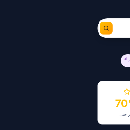
ياء
7
ر حتى