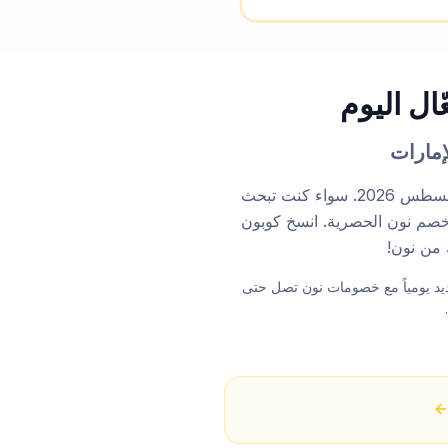
مرحباً بك في أكبر موقع كوبونات نون! نوفر لك أقوى اكواد خصم نون المُجربة والمُحدثة يومياً لشهر أغسطس 2026. سواء كنت تبحث
خصم نون الحصرية. انسخ كوبون
موقعنا مُجربة وفعّالة 2026. نقدم لك كوبون نون جديد يومياً مع خصومات نون تصل حتى