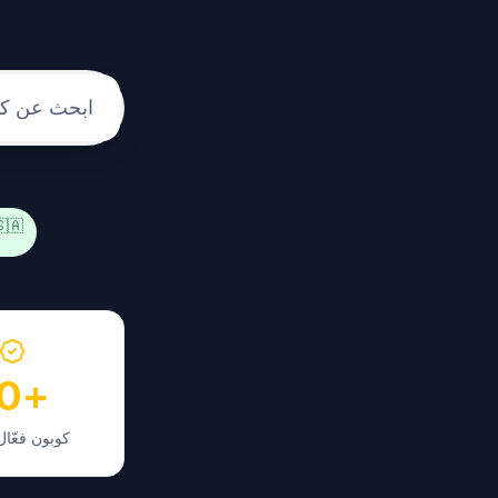
 كوبون خصم نون
 السعودية
+70
وبون فعّال 2026