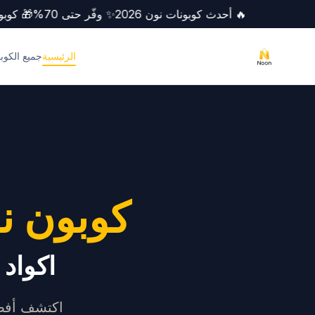
🔥 أحدث كوبونات نون 2026
✨ وفّر حتى 70%
🎁 ك
الرئيسية
جميع الكوب
كوبون نو
اكواد
اكتشف أفض