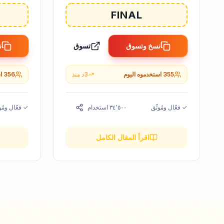
FINAL
نسخ وتسوق
تسوق
ن
355
استخدموه اليوم
3
د
منذ
356
ا
✓ فعّال ومُوثّق
٣٤٬٥٠٠
استخدام
✓ فعّال ومُو
اقرأ المقال الكامل