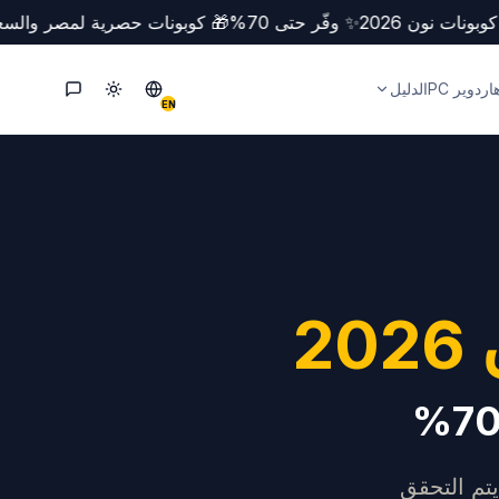
 كوبونات نون 2026
✨ وفّر حتى 70%
🎁 كوبونات حصرية لمصر وال
ردوير PC
الدليل
تبديل الوضع
Switch to English
التواصل
EN
2
تم التحقق