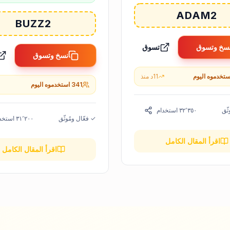
ADAM2
BUZZ2
سخ وتسوق
تسوق
نسخ وتسوق
ستخدموه اليوم
11
د
منذ
341
استخدموه اليوم
ثّق
٣٢٬٣٥٠
استخدام
✓ فعّال ومُوثّق
٣١٬٢٠٠
استخد
اقرأ المقال الكامل
اقرأ المقال الكامل